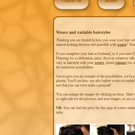
Contact us
Braids
Weave and variable hairstyles
Thinking you are limited in how you wear your hair w
natural looking division isn't possible with
weave
? That
If you straighten your hair at forehand, or if you have E
Planning for a celebration, party, disco or whatever oth
vary in hairstyle with your
weave
, please
contact
our af
the numerous possibilities.
Just to give you an example of the possibilities, we've
photos. You'll see how our afro barber works to enable 
and that you can even make a ponytail!
You can enlarge the images by clicking on them. Slide t
or right side for the previous and next images, or use y
NB:
You can find the price for this type of weave under
table.