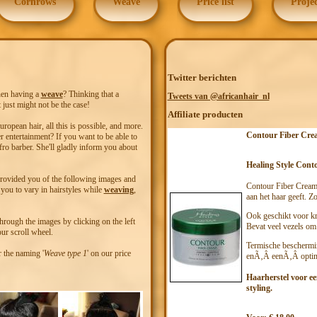
Cornrows
Weave
Price list
Projec
Twitter berichten
hen having a
weave
? Thinking that a
Tweets van @africanhair_nl
 just might not be the case!
Affiliate producten
uropean hair, all this is possible, and more.
Contour Fiber Cre
er entertainment? If you want to be able to
ro barber. She'll gladly inform you about
Healing Style Cont
 provided you of the following images and
Contour Fiber Cream v
you to vary in hairstyles while
weaving
,
aan het haar geeft. Zo
Ook geschikt voor kru
hrough the images by clicking on the left
Bevat veel vezels om
our scroll wheel.
Termische bescherm
 the naming '
Weave type 1
' on our price
enÃ‚Â eenÃ‚Â opti
Haarherstel voor ee
styling.