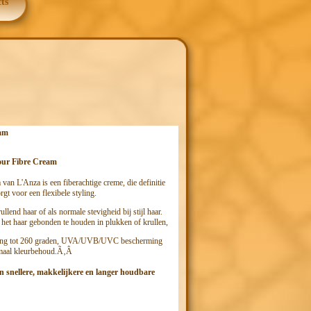
ts
am
our Fibre Cream
an L'Anza is een fiberachtige creme, die definitie
rgt voor een flexibele styling.
llend haar of als normale stevigheid bij stijl haar.
 het haar gebonden te houden in plukken of krullen,
ing tot 260 graden, UVA/UVB/UVC bescherming
maal kleurbehoud.Ã‚Â
n snellere, makkelijkere en langer houdbare